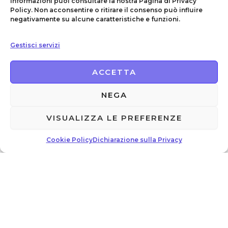
informazioni puoi consultare la nostra Pagina di Privacy
Policy. Non acconsentire o ritirare il consenso può influire
negativamente su alcune caratteristiche e funzioni.
Gestisci servizi
ACCETTA
NEGA
VISUALIZZA LE PREFERENZE
Arte
Narrativa
La Danza fra Mito e
Un sogno per vivere
Cookie Policy
Dichiarazione sulla Privacy
Filosofia
€
17.00
€
15.00