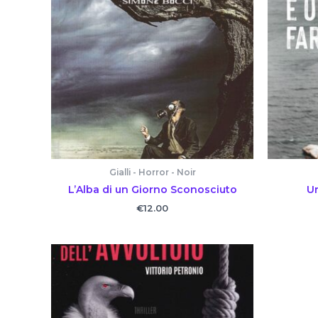
Gialli - Horror - Noir
L’Alba di un Giorno Sconosciuto
Un
€
12.00