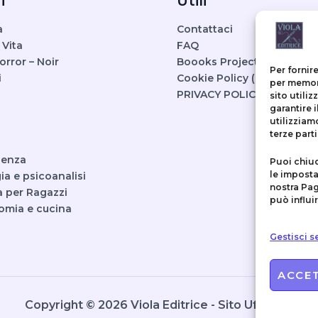
i
Utili
a
Contattaci
 Vita
FAQ
Horror – Noir
Boooks Project
Per fornir
i
Cookie Policy (UE)
per memori
PRIVACY POLICY
sito utili
garantire 
utilizziam
terze parti
ienza
Puoi chiu
le imposta
ia e psicoanalisi
nostra Pag
a per Ragazzi
può influi
omia e cucina
Gestisci se
ACCE
Copyright © 2026 Viola Editrice - Sito Ufficiale