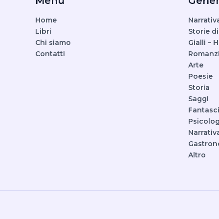
Menù
Gener
Home
Narrativ
Libri
Storie di
Chi siamo
Gialli – 
Contatti
Romanz
Arte
Poesie
Storia
Saggi
Fantasc
Psicolog
Narrativ
Gastron
Altro