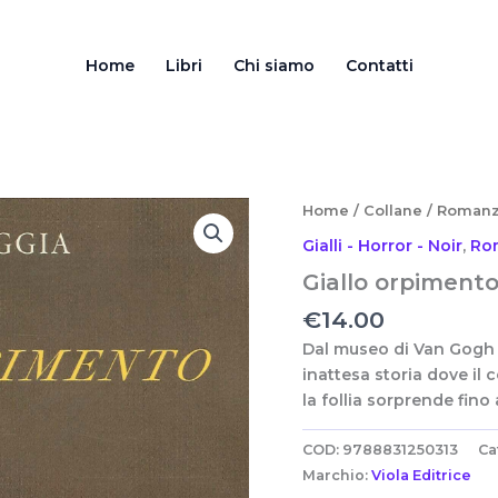
Home
Libri
Chi siamo
Contatti
Home
/
Collane
/
Romanz
Gialli - Horror - Noir
,
Ro
Giallo orpiment
€
14.00
Dal museo di Van Gogh 
inattesa storia dove il 
la follia sorprende fin
COD:
9788831250313
Ca
Marchio:
Viola Editrice