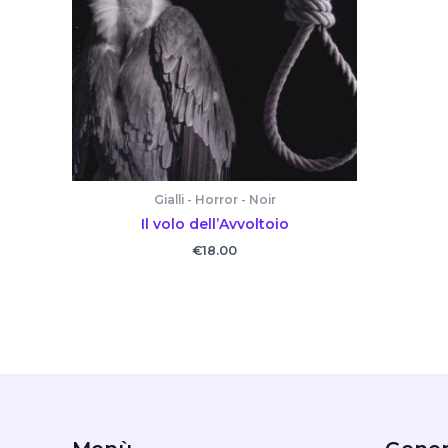
Gialli - Horror - Noir
Il volo dell’Avvoltoio
€
18.00