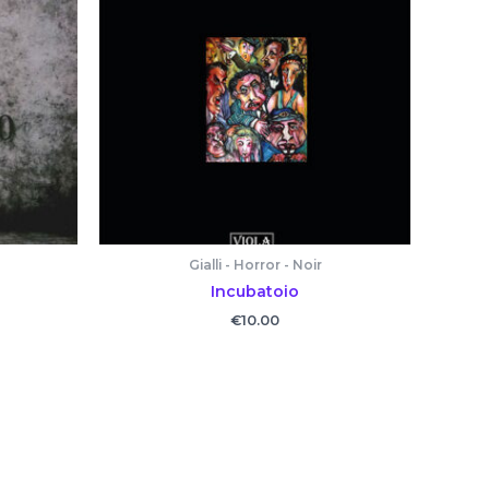
Gialli - Horror - Noir
Incubatoio
€
10.00