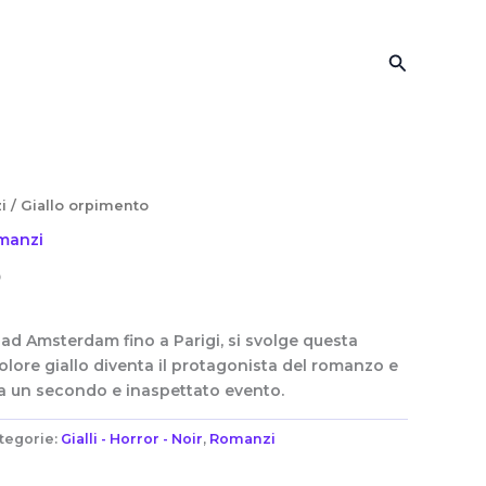
Cerca
i
/ Giallo orpimento
manzi
o
ad Amsterdam fino a Parigi, si svolge questa
colore giallo diventa il protagonista del romanzo e
o a un secondo e inaspettato evento.
tegorie:
Gialli - Horror - Noir
,
Romanzi