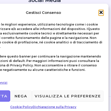
Social Media
Facebook
Gestisci Consenso
Instagram
X
e le migliori esperienze, utilizziamo tecnologie come i cookie
zzare e/o accedere alle informazioni del dispositivo. IQuesto
zza esclusivamente
cookie tecnici
e strettamente necessari per
il corretto funzionamento delle pagine e la navigazione. Non
o cookie di profilazione, né cookie analitici o di tracciamento di
.
dere questo banner per continuare la navigazione mantenendo
zioni di default. Per maggiori informazioni puoi consultare la
ina di Privacy Policy. Non acconsentire o ritirare il consenso
re negativamente su alcune caratteristiche e funzioni.
rvizi
TTA
NEGA
VISUALIZZA LE PREFERENZE
Cookie Policy
Dichiarazione sulla Privacy