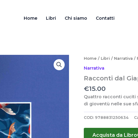
Home
Libri
Chi siamo
Contatti
Home
/
Libri
/
Narrativa
/ 
Narrativa
Racconti dal Gi
€
15.00
Quattro racconti cuciti
di gioventù nelle sue sf
COD:
9788831250634
C
Acquista da Libr