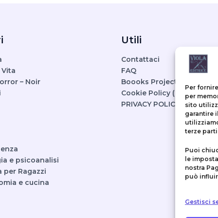
i
Utili
a
Contattaci
 Vita
FAQ
Horror – Noir
Boooks Project
Per fornir
i
Cookie Policy (UE)
per memori
PRIVACY POLICY
sito utili
garantire 
utilizziam
terze parti
ienza
Puoi chiu
le imposta
ia e psicoanalisi
nostra Pag
a per Ragazzi
può influi
omia e cucina
Gestisci se