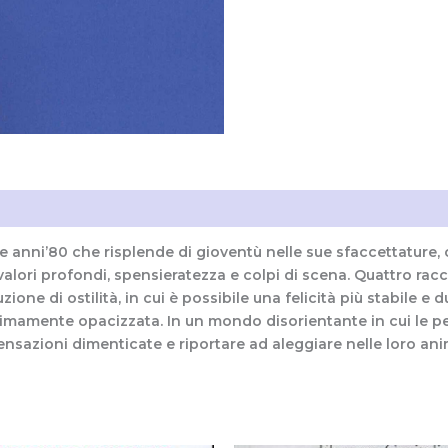
i (0)
 anni’80 che risplende di gioventù nelle sue sfaccettature, c
valori profondi, spensieratezza e colpi di scena. Quattro racc
zione di ostilità, in cui è possibile una felicità più stabile e 
 ultimamente opacizzata. In un mondo disorientante in cui le p
ensazioni dimenticate e riportare ad aleggiare nelle loro ani