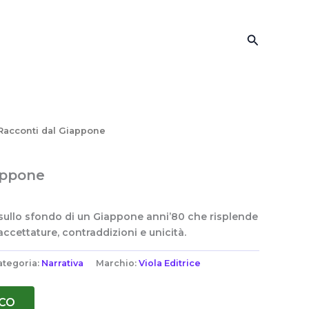
Cerca
Racconti dal Giappone
appone
 sullo sfondo di un Giappone anni’80 che risplende
accettature, contraddizioni e unicità.
ategoria:
Narrativa
Marchio:
Viola Editrice
oCO