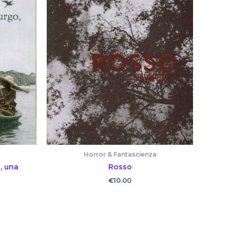
Horror & Fantascienza
, una
Rosso
€
10.00